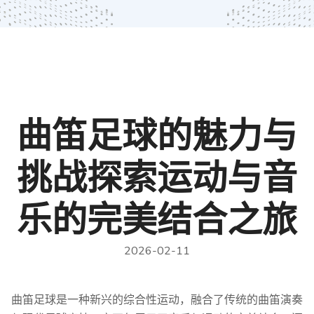
曲笛足球的魅力与
挑战探索运动与音
乐的完美结合之旅
2026-02-11
曲笛足球是一种新兴的综合性运动，融合了传统的曲笛演奏