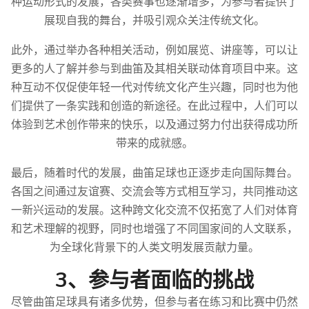
种运动形式的发展，各类赛事也逐渐增多，为参与者提供了
展现自我的舞台，并吸引观众关注传统文化。
此外，通过举办各种相关活动，例如展览、讲座等，可以让
更多的人了解并参与到曲笛及其相关联动体育项目中来。这
种互动不仅促使年轻一代对传统文化产生兴趣，同时也为他
们提供了一条实践和创造的新途径。在此过程中，人们可以
体验到艺术创作带来的快乐，以及通过努力付出获得成功所
带来的成就感。
最后，随着时代的发展，曲笛足球也正逐步走向国际舞台。
各国之间通过友谊赛、交流会等方式相互学习，共同推动这
一新兴运动的发展。这种跨文化交流不仅拓宽了人们对体育
和艺术理解的视野，同时也增强了不同国家间的人文联系，
为全球化背景下的人类文明发展贡献力量。
3、参与者面临的挑战
尽管曲笛足球具有诸多优势，但参与者在练习和比赛中仍然