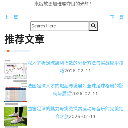
能够身临其境地体验这一项目；利用社交媒体扩大宣传范
围，让世界各地的人都能了解这一独特结合。这些创新性的
举措将为这项运动注入源源不断的新鲜活力，并推动其蓬勃
发展。
总结：
综上所述，曲笛足球以其独特魅力展现出运动与音乐完美结
合的一面，不仅丰富了我们的娱乐选择，也促进了身体素质
和心理素养双重提升。同时，它还承担着传承优秀传统文化
的重要使命，为当代青年提供了一条探索自我价值的新路
径。然而，在享受这种新型混合活动带来的乐趣时，我们不
能忽视其中存在的一些挑战，这需要我们共同努力去克服，
并持续推动这种新兴项目的发展壮大。
因此，无论是作为参与者还是旁观者，每个人都有必要去认
识并支持这样一项兼具娱乐性与教育意义的新兴运动。相信
随着时间推移，在社会各界共同努力下，曲笛足球必将在未