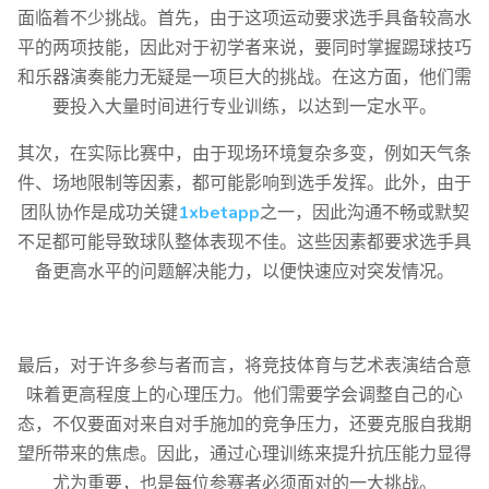
面临着不少挑战。首先，由于这项运动要求选手具备较高水
平的两项技能，因此对于初学者来说，要同时掌握踢球技巧
和乐器演奏能力无疑是一项巨大的挑战。在这方面，他们需
要投入大量时间进行专业训练，以达到一定水平。
其次，在实际比赛中，由于现场环境复杂多变，例如天气条
件、场地限制等因素，都可能影响到选手发挥。此外，由于
团队协作是成功关键
1xbetapp
之一，因此沟通不畅或默契
不足都可能导致球队整体表现不佳。这些因素都要求选手具
备更高水平的问题解决能力，以便快速应对突发情况。